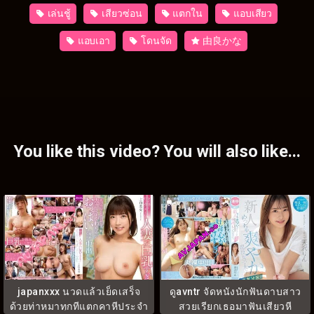
เล่นชู้
เสียวซ่อน
แตกใน
แอบเสียว
แอบเอา
โดนจัด
由良かな
You like this video? You will also like...
japanxxx นวดแล้วเย็ดเสร็จ
ดูavntr จัดหนังนักฟันดาบสาว
ด้วยท่าหมาทุกทีแตกคาหีประจำ
สวยเรียกเธอมาฟันเสียวหี