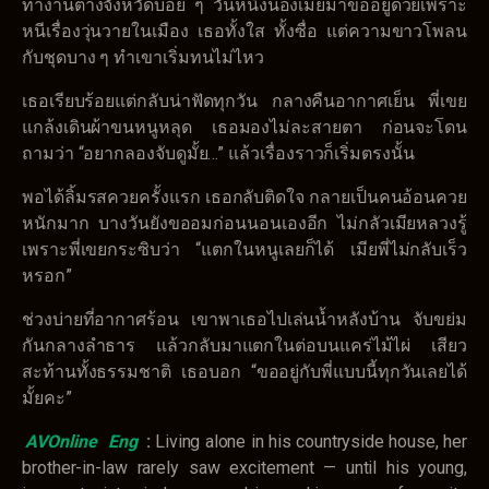
ทำงานต่างจังหวัดบ่อย ๆ วันหนึ่งน้องเมียมาขออยู่ด้วยเพราะ
หนีเรื่องวุ่นวายในเมือง เธอทั้งใส ทั้งซื่อ แต่ความขาวโพลน
กับชุดบาง ๆ ทำเขาเริ่มทนไม่ไหว
เธอเรียบร้อยแต่กลับน่าฟัดทุกวัน กลางคืนอากาศเย็น พี่เขย
แกล้งเดินผ้าขนหนูหลุด เธอมองไม่ละสายตา ก่อนจะโดน
ถามว่า “อยากลองจับดูมั้ย…” แล้วเรื่องราวก็เริ่มตรงนั้น
พอได้ลิ้มรสควยครั้งแรก เธอกลับติดใจ กลายเป็นคนอ้อนควย
หนักมาก บางวันยังขออมก่อนนอนเองอีก ไม่กลัวเมียหลวงรู้
เพราะพี่เขยกระซิบว่า “แตกในหนูเลยก็ได้ เมียพี่ไม่กลับเร็ว
หรอก”
ช่วงบ่ายที่อากาศร้อน เขาพาเธอไปเล่นน้ำหลังบ้าน จับขย่ม
กันกลางลำธาร แล้วกลับมาแตกในต่อบนแคร่ไม้ไผ่ เสียว
สะท้านทั้งธรรมชาติ เธอบอก “ขออยู่กับพี่แบบนี้ทุกวันเลยได้
มั้ยคะ”
AVOnline
Eng
:
Living alone in his countryside house, her
brother-in-law rarely saw excitement — until his young,