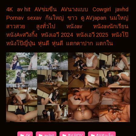
4K
av hit
AVข่มขืน
AVนางแบบ
Cowgirl
javhd
Pornav
sexav
ก้นใหญ่
ขาว
ดู AVjapan
นมใหญ่
สาวสวย
สูงทั่วไป
หนังav
หนังavนักเรียน
หนังAvสวิงกิ้ง
หนังเอวี 2024
หนังเอวี 2025
หนังโป๊
หนังโป๊ญี่ปุ่น
หุ่นดี
หุ่นดี
แตกคาปาก
แตกใน
4K
av hit
AV POV
AVตัวเล็ก