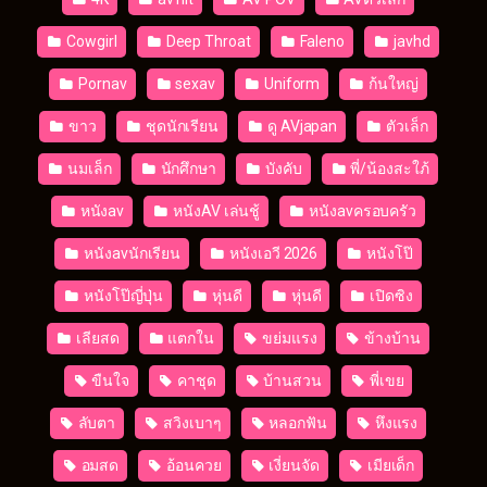
Cowgirl
Deep Throat
Faleno
javhd
Pornav
sexav
Uniform
ก้นใหญ่
ขาว
ชุดนักเรียน
ดู AVjapan
ตัวเล็ก
นมเล็ก
นักศึกษา
บังคับ
พี่/น้องสะใภ้
หนังav
หนังAV เล่นชู้
หนังavครอบครัว
หนังavนักเรียน
หนังเอวี 2026
หนังโป๊
หนังโป๊ญี่ปุ่น
หุ่นดี
หุ่นดี
เปิดซิง
เลียสด
แตกใน
ขย่มแรง
ข้างบ้าน
ขืนใจ
คาชุด
บ้านสวน
พี่เขย
ลับตา
สวิงเบาๆ
หลอกฟัน
หึงแรง
อมสด
อ้อนควย
เงี่ยนจัด
เมียเด็ก