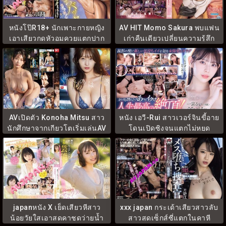
หนังโป๊R18+ นักเพาะกายหญิง
AV HIT Momo Sakura พบแฟน
เอาเสียวกดหัวอมควยแตกปาก
เก่าคืนเดียวเปลี่ยนความรู้สึก
WAAA-376
IPZZ-735
AVเปิดตัว Konoha Mitsu สาว
หนัง เอวี-Rui สาวเวอร์จินขี้อาย
นักศึกษาจากเกียวโตเริ่มเล่นAV
โดนเปิดซิงจนแตกไม่หยุด
SNOS-257
START-317
japanหนัง X เย็ดเสียวหีสาว
xxx japan กระเด้าเสียวสาวลับ
น้อยวัยใสเอาสดคาชุดว่ายน้ำ
สาวสุดเซ็กส์ซี่แตกในคาหี