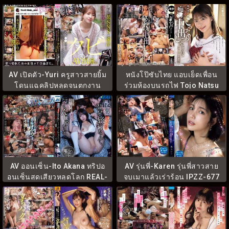
MRPA-005
HMN-569
AV เปิดตัว-Yuri ครูสาวสายยิ้ม
หนังโป๊ซับไทย แอบเย็ดเพื่อน
โดนแฉคลิปหลุดจนตกงาน
ร่วมห้องบนรถไฟ Tojo Natsu
MIFD-682
HMN-866
AV ออนเซ็น-Ito Akana ทริปอ
AV รุ่นพี่-Karen รุ่นพี่สาวสาย
อนเซ็นสุดเสียวหลุดโลก REAL-
จูบเมาแล้วเร่าร้อน IPZZ-677
945