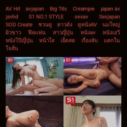
AV Hit
avjapan
Big Tits
Creampie
japan av
javhd
S1 NO.1 STYLE
sexav
Sexjapan
SOD Create
ชวนดู
ดาวดัง
ดูหนังAV
นมใหญ่
ผิวขาว
ฟีลแฟน
สาวญี่ปุ่น
หนังav
หนังเอวี
หนังโป๊ญี่ปุ่น
หน้าใส
เย็ดสด
เรื่องลับ
แตกใน
ใจสั่น