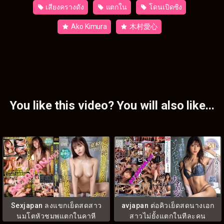
เสียงครางดัง
แตกใน
โดนเปิดซิง
Ako Kimura
木村愛心
You like this video? You will also like...
Sexjapan ลงแขกเย็ดสดสาว
avjapan ต่อคิวเย็ดสดนางเอก
นมโตหัวชมพูแตกในคาหี
สาวไม่ยั้งแตกในทีละคน