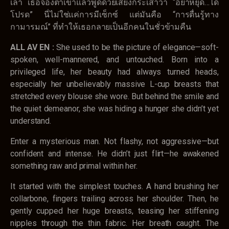
เล่า เธอจ้องตาเขาแล้วพูดด้วยเสียงกระเส่าว่า “อย่าหยุด…ได้
โปรด” นี่ไม่ใช่แค่การมีเซ็กซ์ แต่มันคือ “การตื่นรู้ทาง
กามารมณ์” ที่ทำให้เธอกลายเป็นอีกคนในชั่วข้ามคืน
ALL AV EN :
She used to be the picture of elegance—soft-
spoken, well-mannered, and untouched. Born into a
privileged life, her beauty had always turned heads,
especially her unbelievably massive L-cup breasts that
stretched every blouse she wore. But behind the smile and
the quiet demeanor, she was hiding a hunger she didn’t yet
understand.
Enter a mysterious man. Not flashy, not aggressive—but
confident and intense. He didn’t just flirt—he awakened
something raw and primal within her.
It started with the simplest touches. A hand brushing her
collarbone, fingers trailing across her shoulder. Then, he
gently cupped her huge breasts, teasing her stiffening
nipples through the thin fabric. Her breath caught. The