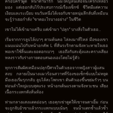
ครอบครัวผู้ดี หน้าตาน่ารัก นมใหญ่ล้นเสื้อจนใครก็เหลียว
มอง แต่เธอกลับไร้ประสบการณ์เรื่องเซ็กซ์ ชีวิตมีแต่ความ
เงียบและระเบียบ จนวันหนึ่งได้เจอกับชายหนุ่มลึกลับที่เหมือน
จะรู้ว่าเธอกำลัง “ขาดอะไรบางอย่าง” ในชีวิต
เขาไม่ได้เข้ามาแค่จีบ แต่เข้ามา “ปลุก” บางสิ่งในตัวเธอ…
เริ่มจากการลูบไล้เบาๆ ตามต้นคอ ไล่ลงมาที่ไหล่ มือของเขา
แนบแน่นไปกับหน้าอกคัพ L ที่สั่นระริกตามจังหวะหายใจเธอ
พอเขาใช้ลิ้นแตะยอดอกเบาๆ เธอถึงกับสะดุ้งและครางเสียง
หลงราวกับร่างกายตอบสนองเองโดยไม่รู้ตัว
ทุกการสัมผัสเหมือนปลุกปีศาจในตัวเธอจากหญิงสาวผู้แสน
สงบ กลายเป็นนางแมวร้อนสวาทที่ร้องขอเซ็กซ์แบบไม่หยุด
มือเธอเริ่มรุกกลับ ลูบไล้สะโพกเขา ดันตัวเองขึ้นขย่มรัวๆ บน
ท่อนลำใหญ่แบบสุดแรง หน้าอกเต้นแรงตามจังหวะชน เสียง
เนื้อกระแทกดังลั่นห้อง
ท่ามกลางแสงแดดอ่อนๆ เธอคุกเข่าดูดให้เขาจนตาเยิ้ม ก่อน
จะถูกจับอ้าขาแล้วกระแทกแบบเน้นๆ จนน้ำแตกซ้ำแล้วซ้ำ