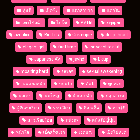
หุ่นดี
เปิดซิง
แตกคาปาก
แตกใน
แตกใส่หน้า
ไฮโซ
AV Hit
avjapan
avonline
Big Tits
Creampie
deep thrust
elegant girl
first time
innocent to slut
Japanese AV
javhd
L cup
moaning hard
sexav
sexual awakening
กระแทกหนัก
ขย่มรัว
คัพ L
ดูดควย
นมเด้ง
นมใหญ่
น้ำแตกซ้ำ
ปลุกสวาท
ผู้ดีแอบเงี่ยน
ร่านเงียบ
ลีลาเด็ด
สาวผู้ดี
สาวเรียบร้อย
หนังav
หนังโป๊ญี่ปุ่น
หน้าใส
เย็ดครั้งแรก
เย็ดแรง
เย็ดไม่หยุด