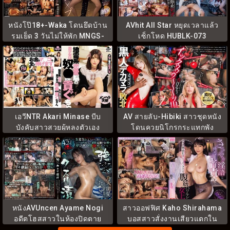
หนังโป๊18+-Waka โดนยึดบ้าน
AVhit All Star หยุดเวลาแล้ว
รุมเย็ด 3 วันไม่ให้พัก MNGS-
เซ็กโหด HUBLK-073
022
เอวีNTR Akari Minase บีบ
AV สายลับ-Hibiki สาวชุดหนัง
บังคับสาวสวยผู้หลงตัวเอง
โดนควยนิโกรกระแทกพัง
MILK-295
START-454
หนังAVUncen Ayame Nogi
สาวออฟฟิศ Kaho Shirahama
อดีตโฮสสาวในห้องปิดตาย
บอสสาวสั่งงานเสียวแตกใน
SORA-636
MIKR-071