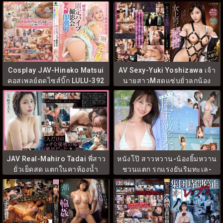
TPPN-247
SONE-179
Cosplay JAV-Hinako Matsui
AV Sexy-Yuki Yoshizawa เจ้า
คอสเพลย์ตูดไซส์บิ๊ก LULU-392
นายสาวMสุดแซ่บยั่วลูกน้อง
LUCY-016
JAV Real-Mahiro Tadai พี่สาว
หนังโป๊ สาวหวาน-น้องยิ้มหวาน
ยั่วเย็ดสด แตกในคาห้องน้ำ
ชวนแตก รุกแรงยันริมทะเล-
START-371
MIDA-438