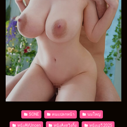
SONE
คนแปลกหน้า
นมใหญ่
หนังAVUncen
หนังAvสวิงกิ้ง
หนังเอวี 2025