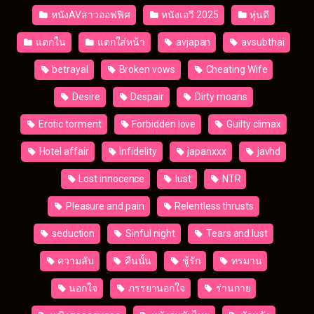
หนังAVสาวออฟฟิศ
หนังเอวี 2025
หุ่นดี
แตกใน
แตกใส่หน้า
avjapan
avsubthai
betrayal
Broken vows
Cheating Wife
Desire
Despair
Dirty moans
Erotic torment
Forbidden love
Guilty climax
Hotel affair
Infidelity
japanxxx
javhd
Lost innocence
lust
NTR
Pleasure and pain
Relentless thrusts
seduction
Sinful night
Tears and lust
ความลับ
คืนนั้น
ชู้รัก
ทรมาน
นอกใจ
ภรรยานอกใจ
ร่านกาย