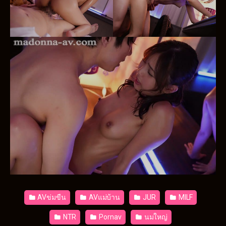
AVข่มขืน
AVแม่บ้าน
JUR
MILF
NTR
Pornav
นมใหญ่