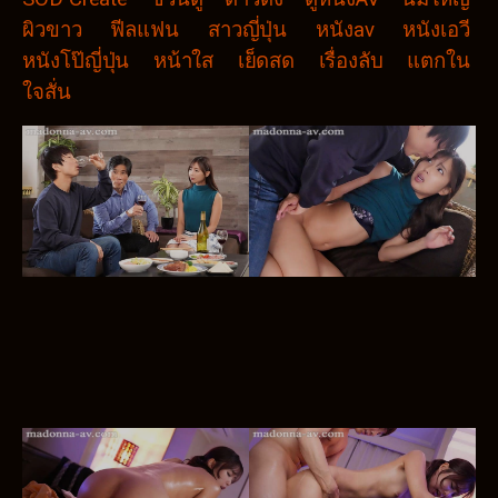
ผิวขาว
ฟีลแฟน
สาวญี่ปุ่น
หนังav
หนังเอวี
หนังโป๊ญี่ปุ่น
หน้าใส
เย็ดสด
เรื่องลับ
แตกใน
ใจสั่น