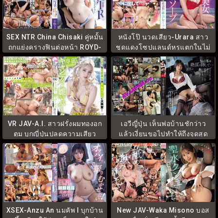
SEX NTR China Chisaki คู่หมั้น
หนังโป๊ นวดเสียว-Urara สาว
ถูกแย่งครางฟินต่อหน้า ROYD-
ชุดแดงโซปแลนด์หรูแตกในไม่
301
ยั้ง IENF-427
VR JAV-A.I. สาวฝรั่งผมทองอก
เอวีญี่ปุ่น เห็นพ่อบ้านชักว่าว
ตูม บุกญี่ปุ่นปลดความเสียว
แล้วเงี่ยนขอไปทำให้ถึงจุดสุด
YMDD-461
ยอด PRED-684
XSEX-Anzu An นมคัพ I บุกบ้าน
New JAV-Waka Misono บอส