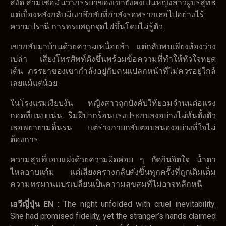
สงัด สามีเชื่อมั่นว่าภรรยาของเขายังคงเป็นหญิงสาวผู้บริสุทธิ์
แต่เบื้องหลังกลับมีเงาลึกลับที่กำลังรอพรากเธอไปอย่างไร้
ความปรานี การทรยศถูกจุดไฟขึ้นโดยไม่รู้ตัว
เขากลับมาบ้านด้วยความเหนื่อยล้า แต่กลับพบเพียงห้องว่าง
เปล่า เสียงโทรศัพท์ดังขึ้นพร้อมข้อความที่ทำให้หัวใจหยุด
เต้น ภรรยาของเขากำลังอยู่กับคนแปลกหน้าที่ไม่ควรอยู่ใกล้
เลยแม้แต่น้อย
ในโรงแรมเงียบงัน หญิงสาวถูกบังคับให้ยอมจำนนต่อแรง
กอดที่แนบแน่น ริมฝีปากร้อนแรงประกบลงอย่างไม่ทันตั้งตัว
เธอพยายามดิ้นรน แต่ร่างกายกลับตอบสนองอย่างที่ใจไม่
ต้องการ
ความสุขที่แอบแฝงด้วยความผิดค่อย ๆ กัดกินจิตใจ น้ำตา
ไหลอาบแก้ม แต่เสียงครางกลับดังขึ้นทุกครั้งที่ถูกเติมเต็ม
ความทรมานแปรเปลี่ยนเป็นความสุขสมที่ไม่อาจหลีกหนี
เอวีญี่ปุ่น EN :
The night unfolded with cruel inevitability.
She had promised fidelity, yet the stranger’s hands claimed