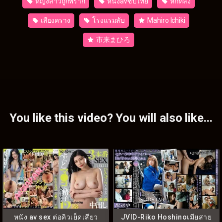
หญิงสาวถูกพราก
หนังavซับไทย
หักหลัง
เสียงคราง
โรงแรมลับ
Mahiro Ichiki
市来まひろ
You like this video? You will also like...
หนัง av sex ต่อคิวเย็ดเสียว
JVID-Riko Hoshinoเมียสาย