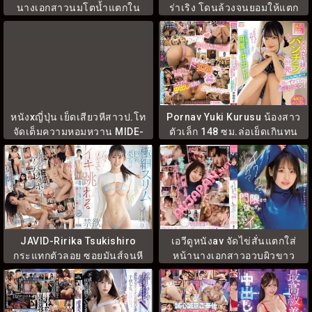
นางเอกสาวนมโตน้ำแตกใน
ร่าเริง โดนล้วงจนยอมให้แตก
START-023V
ใน START-354
หนังxญี่ปุ่น เย็ดเสียวหีสาวป.โท
Pornav Yuki Kurusu น้องสาว
จัดเต็มความหอมหวาน MIDE-
ตัวเล็ก 148 ซม.ล่อเย็ดเกินทน
663
MIDA-718
JAVID-Ririka Tsukishiro
เอวีดูหนังav จัดไข่สั่นแตกใส่
กระแทกตัวลอย ซอยมันส์จนหี
หน้านางเอกสาวอวบผิวขาว
สะท้าน IPZZ-647
CAWD-410