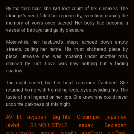
By the third hour, she had lost count of her climaxes. The
stranger’s seed filled her repeatedly, each time erasing the
memory of vows once sacred. Her body had become a
vessel of betrayal and guilty pleasure.
Meanwhile, her husband’s steps echoed down empty
streets, calling her name. His trust shattered piece by
piece, unaware she was moaning under another man,
chained by lust. Love was now nothing but a fading
shadow.
The night ended, but her heart remained fractured. She
returned home with trembling legs, eyes avoiding his. The
taste of sin lingered on her lips. She knew she could never
undo the darkness of this night.
AV Hit
avjapan
Big Tits
Creampie
japan av
javhd
S1 NO.1 STYLE
sexav
Sexjapan
SOD Create
ชวนดู
ดาวดัง
ดูหนังAV
นมใหญ่