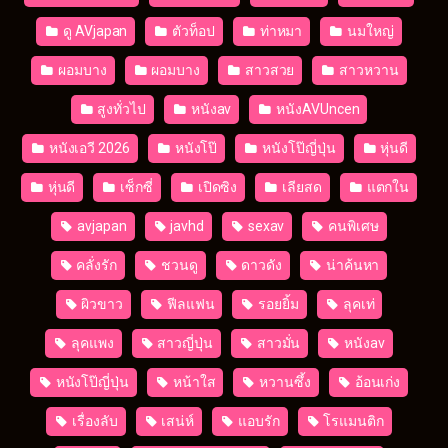
ดู AVjapan
ตัวท็อป
ท่าหมา
นมใหญ่
ผอมบาง
ผอมบาง
สาวสวย
สาวหวาน
สูงทั่วไป
หนังav
หนังAVUncen
หนังเอวี 2026
หนังโป๊
หนังโป๊ญี่ปุ่น
หุ่นดี
หุ่นดี
เซ็กซี่
เปิดซิง
เลียสด
แตกใน
avjapan
javhd
sexav
คนพิเศษ
คลั่งรัก
ชวนดู
ดาวดัง
น่าค้นหา
ผิวขาว
ฟีลแฟน
รอยยิ้ม
ลุคเท่
ลุคแพง
สาวญี่ปุ่น
สาวมั่น
หนังav
หนังโป๊ญี่ปุ่น
หน้าใส
หวานซึ้ง
อ้อนเก่ง
เรื่องลับ
เสน่ห์
แอบรัก
โรแมนติก