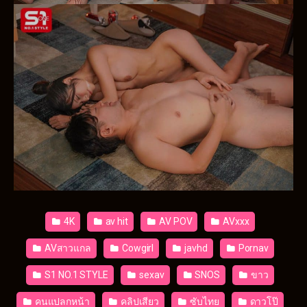
4K
av hit
AV POV
AVxxx
AVสาวแกล
Cowgirl
javhd
Pornav
S1 NO.1 STYLE
sexav
SNOS
ขาว
คนแปลกหน้า
คลิปเสียว
ซับไทย
ดาวโป๊