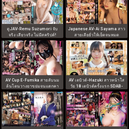
ดูJAV-Remu Suzumori จับ
Japanese AV-Ai Sayama สาว
จริง เสียวจริง ไม่มีสคริปต์!
สายเลียยั่วให้เย็ดจนหมด
ABF-237
แรงWAAA-542
AV Cup E-Fumika สายลับนม
AV เดบิวต์-Hazuki สาวหน้าใส
ล้นโดนวางยาขย่มจนแตกคา
วัย 18 เดบิวต์ครั้งแรก SDAB-
ชุด PPPE-366
339