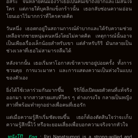
อิสระ จนหลายคนมองว่าเธอเป็นคนเข้าถึงยากและไม่สนใจ
ใคร แต่ภายใต้บุคลิกแข็งกร้าวนั้น เธอกลับซ่อนความอ่อน
โยนเอาไว้มากกว่าที่ใครคาดคิด
วันหนึ่ง เธอตกอยู่ในสถานการณ์ลำบากและได้รับความช่วย
เหลือจากชายหนุ่มคนหนึ่งโดยไม่คาดคิด เหตุการณ์นั้นอาจ
เป็นเพียงเรื่องเล็กน้อยสำหรับเขา แต่สำหรับริริ มันกลายเป็น
ช่วงเวลาที่เธอไม่สามารถลืมได้
หลังจากนั้น เธอเริ่มหาโอกาสเข้าหาเขาอยู่บ่อยครั้ง ทั้งการ
ชวนคุย การแวะมาหา และการแสดงความเป็นห่วงในแบบ
ของตัวเอง
ยิ่งได้ใช้เวลาร่วมกันมากขึ้น ริริก็ยิ่งเปิดเผยตัวตนที่แท้จริง
ออกมา จากสาวสายแสบที่ใคร ๆ ต่างเกรงใจ กลายเป็นหญิง
สาวที่พร้อมทำทุกอย่างเพื่อคนที่เธอรัก
แต่เมื่อความรู้สึกเริ่มชัดเจนขึ้น เธอก็ต้องตัดสินใจว่าจะเก็บ
ความรู้สึกนี้ไว้ หรือจะยอมเสี่ยงเพื่อบอกความจริงจากหัวใจ
หนังโป๊
Eng
:
Riri Nanatsumori is a strong-willed and