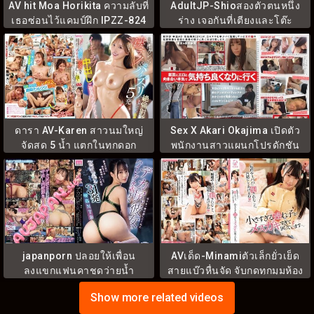
AV hit Moa Horikita ความลับที่
AdultJP-Shioสองตัวตนหนึ่ง
เธอซ่อนไว้แคมป์ฝึก IPZZ-824
ร่าง เจอกันที่เตียงและโต๊ะ
ทำงานDLDSS-402
ดารา AV-Karen สาวนมใหญ่
Sex X Akari Okajima เปิดตัว
จัดสด 5 น้ำ แตกในทุกดอก
พนักงานสาวแผนกโปรดักชัน
PPPE-374
SDJS-351v
japanporn ปลอยให้เพื่อน
AVเด็ด-Minamiตัวเล็กยั่วเย็ด
ลงแขกแฟนคาชุดว่ายน้ำ
สายแบ๊วหื่นจัด จับกดทุกมุมห้อง
MIAB-171
PIYO-217
Show more related videos