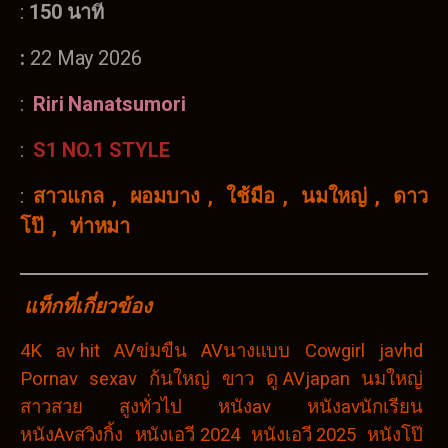
:
150 นาท
:
22 May 2026
:
Riri Nanatsumori
:
S1 NO.1 STYLE
:
สาวแกล
,
ผอมบาง
,
ใช้มือ
,
นมใหญ่
,
ดาว
โป๊
,
ท่าหมา
แท็กที่เกี่ยวข้อง
4K
av hit
AVข่มขืน
AVนางแบบ
Cowgirl
javhd
Pornav
sexav
ก้นใหญ่
ขาว
ดู AVjapan
นมใหญ่
สาวสวย
สูงทั่วไป
หนังav
หนังavนักเรียน
หนังAvสวิงกิ้ง
หนังเอวี 2024
หนังเอวี 2025
หนังโป๊