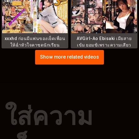
xxxhd ก่อนมีแฟนของเย็ดเพื่อน
AVGirl-Ao Ebisaki เมียสาย
ให้ฉ่ำหัวใจคาชุดนักเรียน
เข้ม ยอมชู้เพราะความเสียว
MIDV-787
ADN-714
Show more related videos
ใส่ความ