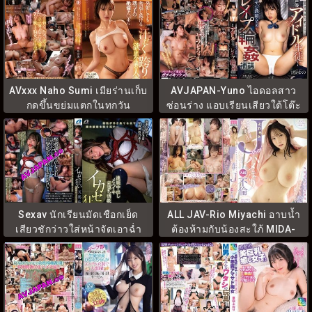
AVxxx Naho Sumi เมียร่านเก็บ
AVJAPAN-Yuno ไอดอลสาว
กดขึ้นขย่มแตกในทุกวัน
ซ่อนร่าง แอบเรียนเสียวใต้โต๊ะ
DLDSS-460
MIDA-365
Sexav นักเรียนมัดเชือกเย็ด
ALL JAV-Rio Miyachi อาบน้ำ
เสียวชักว่าวใส่หน้าจัดเอาฉ่ำ
ต้องห้ามกับน้องสะใภ้ MIDA-
ควย XVSR-761
311