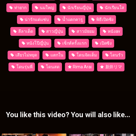
ท่ายาก
นมใหญ่
นักเรียนญี่ปุ่น
นักเรียนใส
น่ารักแต่แซ่บ
น้ำแตกคารู
พิธีเปิดซิง
ลีลาเด็ด
สาวญี่ปุ่น
สาวมัธยม
หนังav
หนังโป๊ญี่ปุ่น
เซ็กส์ครั้งแรก
เปิดซิง
เสียวไม่หยุด
แตกใน
โดนจัดเต็ม
โดนรัว
โดนรุ่นพี่
โดนสด
Rima Arai
新井リマ
You like this video? You will also like...