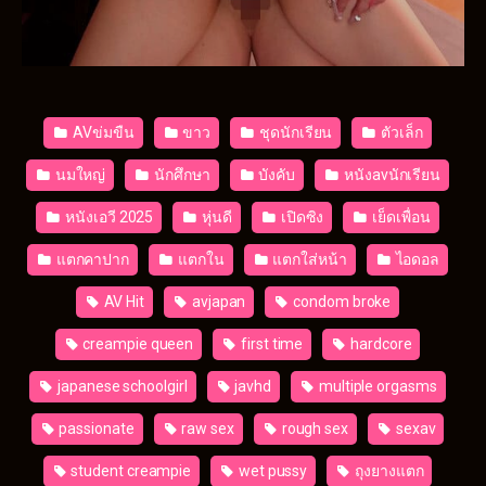
AVข่มขืน
ขาว
ชุดนักเรียน
ตัวเล็ก
นมใหญ่
นักศึกษา
บังคับ
หนังavนักเรียน
หนังเอวี 2025
หุ่นดี
เปิดซิง
เย็ดเพื่อน
แตกคาปาก
แตกใน
แตกใส่หน้า
ไอดอล
AV Hit
avjapan
condom broke
creampie queen
first time
hardcore
japanese schoolgirl
javhd
multiple orgasms
passionate
raw sex
rough sex
sexav
student creampie
wet pussy
ถุงยางแตก