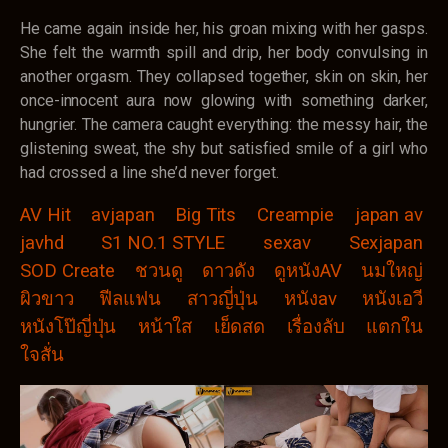
He came again inside her, his groan mixing with her gasps.
She felt the warmth spill and drip, her body convulsing in
another orgasm. They collapsed together, skin on skin, her
once-innocent aura now glowing with something darker,
hungrier. The camera caught everything: the messy hair, the
glistening sweat, the shy but satisfied smile of a girl who
had crossed a line she’d never forget.
AV Hit
avjapan
Big Tits
Creampie
japan av
javhd
S1 NO.1 STYLE
sexav
Sexjapan
SOD Create
ชวนดู
ดาวดัง
ดูหนังAV
นมใหญ่
ผิวขาว
ฟีลแฟน
สาวญี่ปุ่น
หนังav
หนังเอวี
หนังโป๊ญี่ปุ่น
หน้าใส
เย็ดสด
เรื่องลับ
แตกใน
ใจสั่น