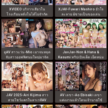
XVIDEO บริการเสียวใน
XJAV-Fuwari Mashiro ยั่วใจ
โรงเรียนหลั่งในได้ไม่จำกัด
ละลาย ผู้ชายเป็นของเล่น
MIDV-737
MADV-597
ดูAV สาวแว่น-Mio เมาจนหลุด
JavJav-Non & Hana &
จับสาวออฟฟิศนมใหญ่มาจัด
Kasumi ทริปเปิลเด็ด เย็ดหนุ่ม
เต็ม IPZZ-768
กลัดมัน JUR-416
JAV 2025-Airi Kijima สาว
AV เลขา-Ao Ebisaki เลขา
สวยโชว์แตกในลาเวทีAV
แต่งงานแล้วโดนเจ้านายใช้
IPZZ-621
ควยคุม ATID-640