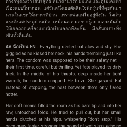
ต่างก็พูดถึงว่าใสบริสุทธิ์ หน้าตาน่ารัก ยิ้มเก่ง และดูไม่เคยทำ
เรื่องแบบนี้มาก่อน แต่วันหนึ่งเธอตัดสินใจนัดรุ่นพี่ที่คุยกันมา
นานในแชทให้มาหาที่บ้าน เพราะพ่อแม่ไม่อยู่ทั้งวัน ใจเต้น
แรงตั้งแต่ประตูบ้านเปิด เหมือนความอยากรู้อยากลองมันบีบ
ให้เธอถอดเครื่องแบบนักเรียนออกทีละชิ้น มือสั่นเพราะทั้ง
เขินทั้งตื่นเต้น
AV นักเรียน EN :
Everything started out slow and shy. She
giggled as he kissed her neck, his hands trembling just like
hers. The condom was supposed to be their safety net —
their first time, careful but thrilling. Yet fate played its dirty
trick. In the middle of his thrusts, deep inside her tight
warmth, the condom snapped. He froze. She gasped. But
instead of stopping, the heat between them only flared
hotter.
Her soft moans filled the room as his bare tip slid into her
raw, untouched folds. He tried to pull out, but her small
hands clutched at his hips, whispering “don’t stop.” His
pace grew faster, stronger, the sound of wet slaps echoing