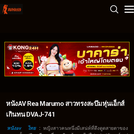
หนังAV Rea Marumo สาวทรงสะบึมหุ่นเอ็กส์
เกินทน DVAJ-741
หนังav
ไทย
:
หญิงสาวคนหนึ่งมีเสน่ห์ที่ดึงดูดสายตาของ