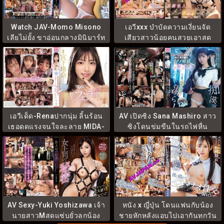
Watch JAV-Momo Misono
เอวีxxx บำบัดความเงี่ยนจัด
เลียไม่ยั้ง ขาอ่อนกลางมินิมาร์ท
เสียวสาวน้อยคนสวยเอาสด
FNS-043
ถึงใจ SONE-191
เอวีเด็ด-Renaปากนุ่ม ลิ้นร้อน
AV เปิดซิง Sana Mashiro สาว
เธอดูดแรงจนใจละลาย MIDA-
ซิงโดนข่มขืนในรถไฟหื่น
161
MIDA-682
AV Sexy-Yuki Yoshizawa เจ้า
หนัง x ญี่ปุ่น โดนแฟนกับน้อง
นายสาวMสุดแซ่บยั่วลูกน้อง
ชายหักหลังแอบไปเอากันทุกวัน