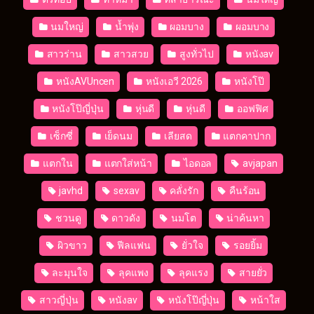
นมใหญ่
น้ำพุ่ง
ผอมบาง
ผอมบาง
สาวร่าน
สาวสวย
สูงทั่วไป
หนังav
หนังAVUncen
หนังเอวี 2026
หนังโป๊
หนังโป๊ญี่ปุ่น
หุ่นดี
หุ่นดี
ออฟฟิศ
เซ็กซี่
เย็ดนม
เลียสด
แตกคาปาก
แตกใน
แตกใส่หน้า
ไอดอล
avjapan
javhd
sexav
คลั่งรัก
คืนร้อน
ชวนดู
ดาวดัง
นมโต
น่าค้นหา
ผิวขาว
ฟีลแฟน
ยั่วใจ
รอยยิ้ม
ละมุนใจ
ลุคแพง
ลุคแรง
สายยั่ว
สาวญี่ปุ่น
หนังav
หนังโป๊ญี่ปุ่น
หน้าใส