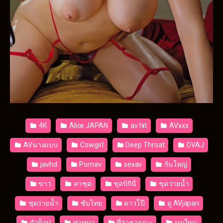
4K
Alice JAPAN
av hit
AVxxx
AVนางแบบ
Cowgirl
Deep Throat
DVAJ
javhd
Pornav
sexav
ก้นใหญ่
ขาว
คาชุด
ชุดบิกินี่
ชุดว่ายน้ำ
ชุดว่ายน้ำ
ซับไทย
ดาวโป๊
ดู AVjapan
ตัวท็อป
ท่าหมา
ที่สาธารณะ
นมใหญ่