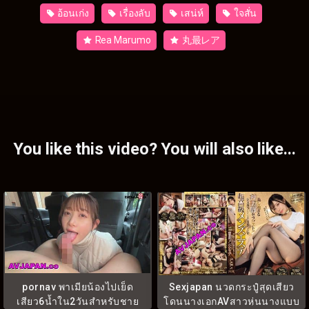
อ้อนเก่ง
เรื่องลับ
เสน่ห์
ใจสั่น
Rea Marumo
丸最レア
You like this video? You will also like...
pornav พาเมียน้องไปเย็ด
Sexjapan นวดกระปู๋สุดเสียว
เสียว6น้ำใน2วันสำหรับชาย
โดนนางเอกAVสาวหุ่นนางแบบ