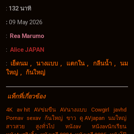
:
132 นาท
:
09 May 2026
:
Rea Marumo
:
Alice JAPAN
:
เย็ดนม
,
นางแบบ
,
แตกใน
,
กลืนน้ำ
,
นม
ใหญ่
,
ก้นใหญ่
แท็กที่เกี่ยวข้อง
4K
av hit
AVข่มขืน
AVนางแบบ
Cowgirl
javhd
Pornav
sexav
ก้นใหญ่
ขาว
ดู AVjapan
นมใหญ่
สาวสวย
สูงทั่วไป
หนังav
หนังavนักเรียน