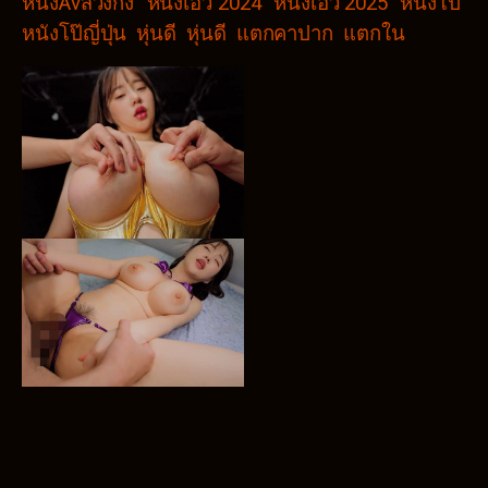
หนังAvสวิงกิ้ง
หนังเอวี 2024
หนังเอวี 2025
หนังโป๊
หนังโป๊ญี่ปุ่น
หุ่นดี
หุ่นดี
แตกคาปาก
แตกใน