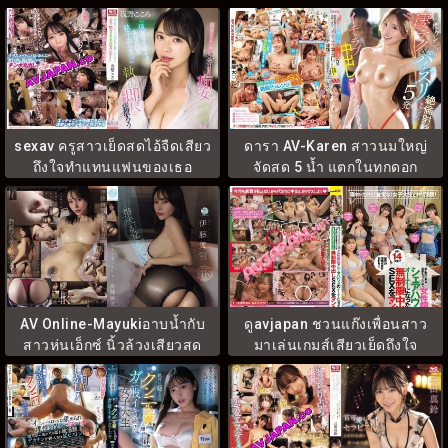
ชรา MOGI-137
IPZZ-309
sexav ครูสาวเย็ดสดไอ้จืดเสียว
ดารา AV-Karen สาวนมใหญ่
ถึงใจทำแทนแฟนของเธอ
จัดสด 5 น้ำ แตกในทุกดอก
SONE-235
PPPE-374
AV Online-Mayukiอาบน้ำกับ
ดูavjapan ชวนแก๊งเพื่อนสาว
สาวหุ่นเอ็กซ์ นิ้วล้วงเสียวสุด
มาเล่นเกมส์เสียวเย็ดถึงใจ
ฟอง FWAY-065
SDAM-115