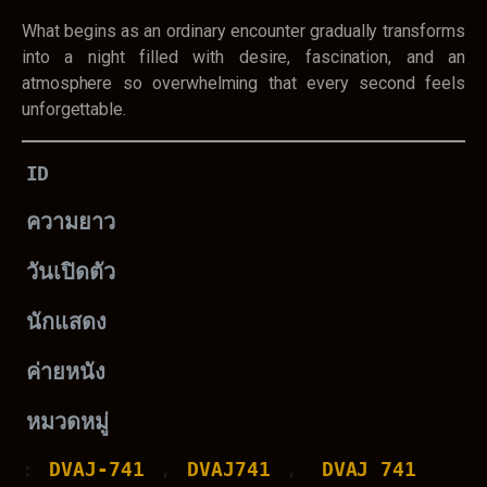
What begins as an ordinary encounter gradually transforms
into a night filled with desire, fascination, and an
atmosphere so overwhelming that every second feels
unforgettable.
ID
ความยาว
วันเปิดตัว
นักแสดง
ค่ายหนัง
หมวดหมู่
: 
DVAJ-741
 , 
DVAJ741
 , 
DVAJ 741